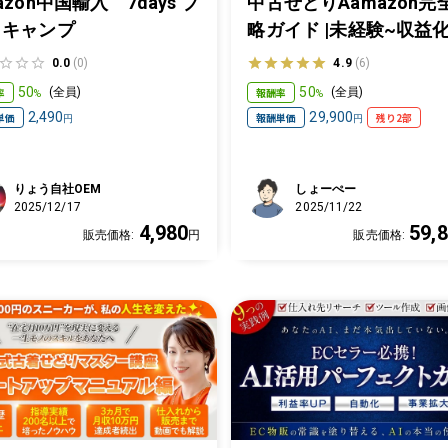
azon中国輸入 7days ブ
中古せどりAamazon完
トキャンプ
略ガイド |未経験~収益
でAmazon販路の基本を
0.0
(0)
4.9
(6)
羅‼︎
50
50
率
報酬率
(
全員
)
(
全員
)
%
%
2,490
29,900
単価
報酬単価
残り2部
円
円
りょう自社OEM
しょーぺー
2025/12/17
2025/11/22
4,980
59,
販売価格:
円
販売価格: