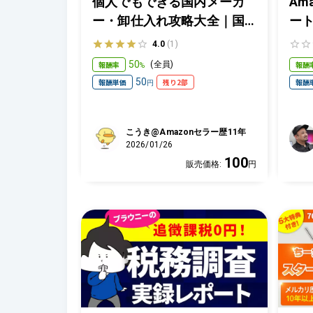
個人でもできる国内メーカ
Am
ー・卸仕入れ攻略大全｜国
ー
内・海外EC販売の仕入先を
4.0
(1)
開拓しよう
50
報酬率
報酬
(
全員
)
%
50
報酬単価
残り2部
報酬
円
こうき@Amazonセラー歴11年
2026/01/26
100
販売価格:
円