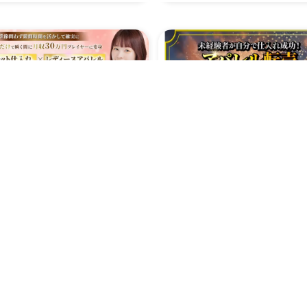
真似するだけで瞬く間に月
未経験者が自分で仕入れ
0万円プレイヤーに変身~
功！！アパレル転売攻略
ネット仕入れ✖️レディー
ニュアル〜この一冊で初
0.0
(0)
0.0
(0)
アパレル「完全攻略マニ
者から上級者まで対応の
10
50
率
報酬率
(
購入者のみ
)
(
購入者のみ
)
%
%
アル」
考書〜
5,000
25,000
単価
報酬単価
円
円
ほみ
daiwa
2025/03/14
2025/03/07