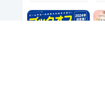
ブックオフ完全攻略ガイド
~
収3
在宅
0.0
(0)
ス
50
報酬率
報酬
(
全員
)
%
ュ
9,900
報酬単価
報酬
円
【せどり歴20年】本せどり講師 コ
ータ
2025/04/04