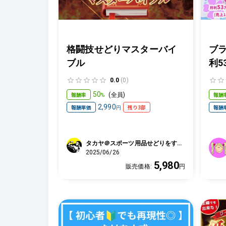
格闘技せどりマスターバイ
ブ
ブル
利5
ぴ
0.0
(0)
で
50
報酬率
報酬
(
全員
)
%
を
2,990
報酬単価
残り3部
報酬
円
れ
組
タカヤ＠スポーツ用品せどりをする
元地下格闘家
2025/06/26
5,980
販売価格:
円