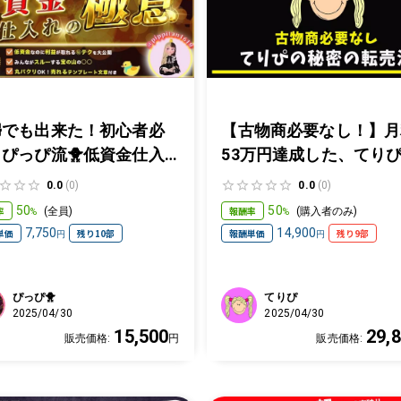
婦でも出来た！初心者必
【古物商必要なし！】月
ぴっぴ流🐥低資金仕入
53万円達成した、てり
の極意！
秘密の仕入先＆利益を最
0.0
(0)
0.0
(0)
化する方法を教えます。
50
50
率
報酬率
(
全員
)
(
購入者のみ
)
%
%
心者さんでも簡単仕入れ
7,750
14,900
単価
残り10部
報酬単価
残り9部
円
円
転売法。
ぴっぴ🐥
てりぴ
2025/04/30
2025/04/30
15,500
29,
販売価格:
円
販売価格: