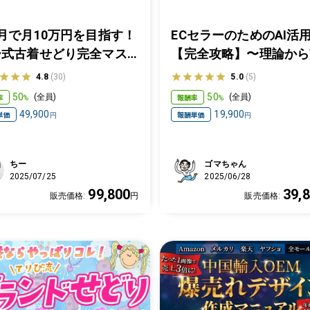
月で月10万円を目指す！
ECセラーのためのAI活
ー式古着せどり完全マス
【完全攻略】〜理論から
ー講座～スタートアップ
践まで、この一冊でAIと
4.8
(30)
5.0
(5)
ニュアル編
協業をマスターする〜
50
50
率
報酬率
(
全員
)
(
全員
)
%
%
49,900
19,900
単価
報酬単価
円
円
ちー
ゴマちゃん
2025/07/25
2025/06/28
99,800
39,
販売価格:
円
販売価格: