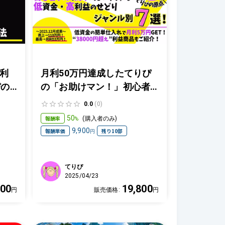
利
月利50万円達成したてりぴ
ぴの
の「お助けマン！」初心者
大
さんでも簡単に見つけられ
0.0
(0)
初
る“低資金・高確率”の利益商
50
報酬率
(
購入者のみ
)
%
の
品を狙って、サクッと月利5
9,900
報酬単価
残り10部
円
万円！
てりぴ
2025/04/23
800
19,800
円
販売価格:
円