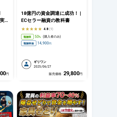
用
18億円の資金調達に成功！ |
実
ECセラー融資の教科書
の
4.8
(9)
50
報酬率
(
購入者のみ
)
%
14,900
報酬単価
円
ギリワン
2025/06/27
800
29,800
円
販売価格:
円