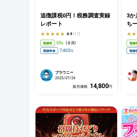
追徴課税0円！税務調査実録
3か
レポート
ち
タ
4.9
(17)
マ
50
報酬率
報酬
(
全員
)
%
7,400
報酬単価
報酬
円
ブラウニー
2025/07/26
14,800
販売価格:
円