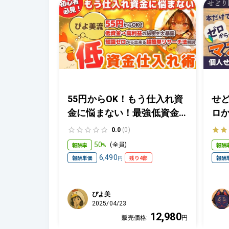
55円からOK！もう仕入れ資
せ
金に悩まない！最強低資金
ロ
仕入れ術◎
講
0.0
(0)
い
50
報酬率
報酬
(
全員
)
%
6,490
報酬単価
残り4部
報酬
円
ぴよ美
2025/04/23
12,980
販売価格:
円