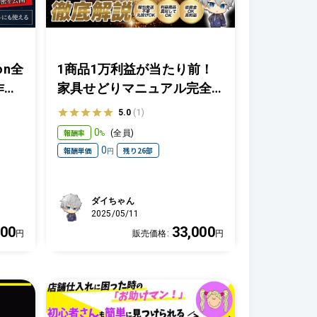
on全
1商品1万利益が当たり前！
作り
家具せどりマニュアル完全
ン
版【梱包発送丸投げOK！】
5.0
(1)
0
報酬率
(
全員
)
%
0
報酬単価
残り26部
円
ダイちゃん
2025/05/11
800
33,000
円
販売価格:
円