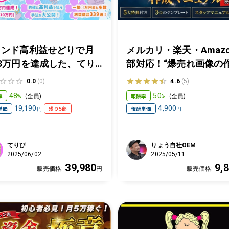
ランド高利益せどりで月
メルカリ・楽天・Amaz
3万円を達成した、てり
部対応！“爆売れ画像の
のマインドとリサーチ術
方”完全マニュアル【3テ
0.0
(0)
4.6
(5)
「あなたのせどりライフ
プレ付】
48
50
率
報酬率
(
全員
)
(
全員
)
%
%
一気に輝かせます。」こ
19,190
4,900
単価
残り5部
報酬単価
円
円
であなたもせどり勝ち
！
てりぴ
りょう自社OEM
2025/06/02
2025/05/11
39,980
9,
販売価格:
円
販売価格: