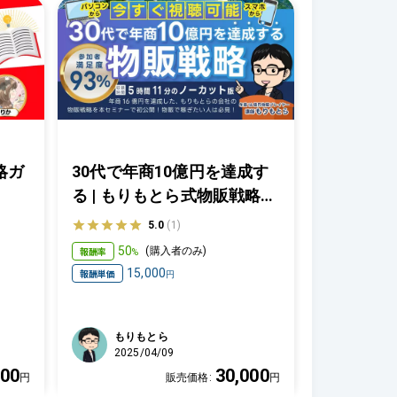
略ガ
30代で年商10億円を達成す
る | もりもとら式物販戦略セ
ミナー【3/22セミナー収
5.0
(1)
録】
50
報酬率
(
購入者のみ
)
%
15,000
報酬単価
円
もりもとら
2025/04/09
00
30,000
円
販売価格:
円