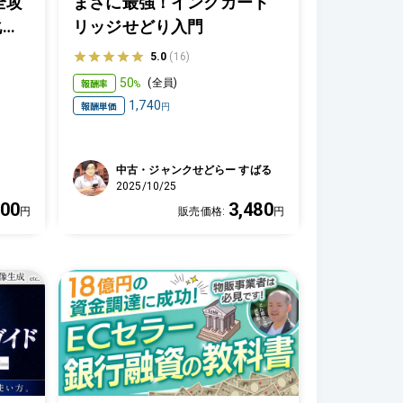
全攻
まさに最強！インクカート
化ま
リッジせどり入門
網
5.0
(16)
50
報酬率
(
全員
)
%
1,740
報酬単価
円
中古・ジャンクせどらー すばる
2025/10/25
800
3,480
円
販売価格:
円