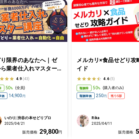
どり限界のあなたへ｜ゼ
メルカリ×食品せどり攻
から業者仕入れマスター
イド
座｜渋谷の本せどりプロ
4.9
(43)
4.6
(5)
のり
50
50
率
報酬率
(
全員
)
(
購入者のみ
)
%
%
14,900
250
単価
報酬単価
残り5部
円
円
いのり| 渋谷の本せどりプロ
Rika
2025/04/21
2025/04/11
29,800
5
販売価格:
円
販売価格: