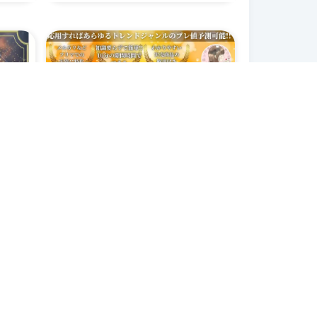
成
知識ゼロでも食玩せどりで
マ
稼げたプレ値予測術
心
4.7
(3)
参
50
報酬率
(
購入者のみ
)
%
2,990
報酬単価
残り3部
円
Rika
2025/03/05