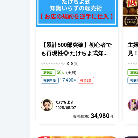
【累計500部突破】初心者で
主
も再現性◎ たけちよ式知識
見！
いらずの転売術【お店の規
れ
0.0
(0)
約を逆手に仕入れ】
50
報酬率
報酬
(
全員
)
%
17,490
報酬単価
残り3部
報酬
円
たけちよ☆
2025/05/07
34,980
販売価格:
円